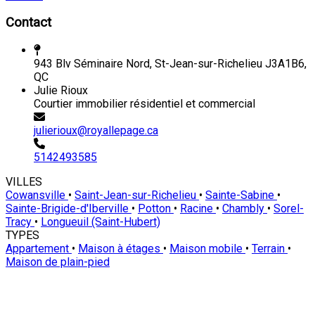
Contact
943 Blv Séminaire Nord, St-Jean-sur-Richelieu J3A1B6,
QC
Julie Rioux
Courtier immobilier résidentiel et commercial
julierioux@royallepage.ca
5142493585
VILLES
Cowansville
•
Saint-Jean-sur-Richelieu
•
Sainte-Sabine
•
Sainte-Brigide-d'Iberville
•
Potton
•
Racine
•
Chambly
•
Sorel-
Tracy
•
Longueuil (Saint-Hubert)
TYPES
Appartement
•
Maison à étages
•
Maison mobile
•
Terrain
•
Maison de plain-pied