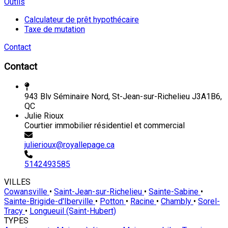
Outils
Calculateur de prêt hypothécaire
Taxe de mutation
Contact
Contact
943 Blv Séminaire Nord, St-Jean-sur-Richelieu J3A1B6,
QC
Julie Rioux
Courtier immobilier résidentiel et commercial
julierioux@royallepage.ca
5142493585
VILLES
Cowansville
•
Saint-Jean-sur-Richelieu
•
Sainte-Sabine
•
Sainte-Brigide-d'Iberville
•
Potton
•
Racine
•
Chambly
•
Sorel-
Tracy
•
Longueuil (Saint-Hubert)
TYPES